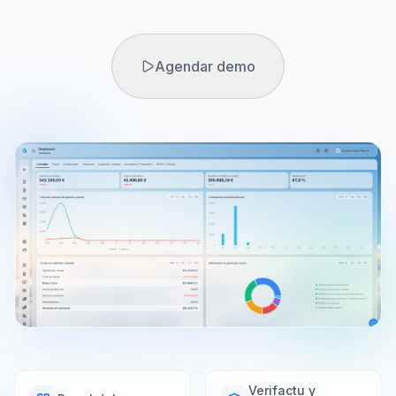
Agendar demo
Agendar demo
Prueba gratuita
Verifactu y